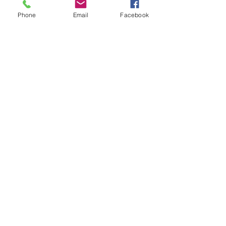
E-Mail: Luisa.Wuethrich[at]mv-egenhausen.de
Phone
Email
Facebook
Musikverein Egenhausen e. V. I
Hanfgartenweg 14 I 72227
Egenhausen