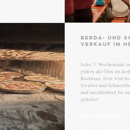
Berda- Und 
Verkauf im H
Jedes 3. Wochenende i
glühen die Öfen im dor
Backhaus. Dort wird le
Zwiebel-und Schmotzbe
und anschließend bis n
geliefert!
Weitere Informationen >