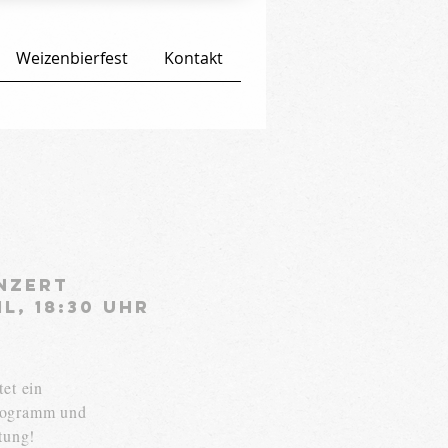
Weizenbierfest
Kontakt
nzert
il, 18:30 Uhr
tet ein
rogramm und
tung!