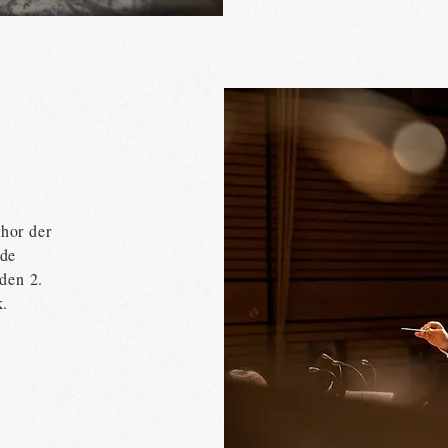
hor der
nde
den 2.
k.