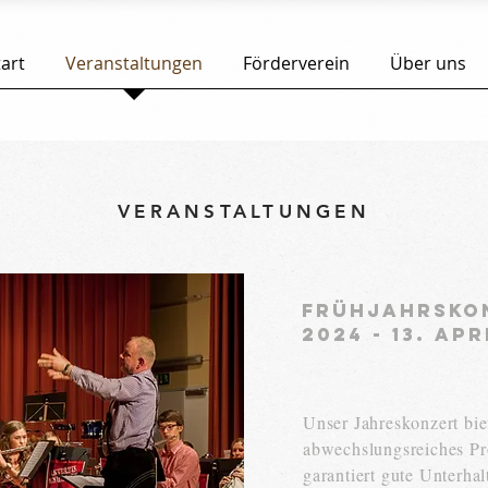
tart
Veranstaltungen
Förderverein
Über uns
VERANSTALTUNGEN
Frühjahrsko
2024 - 13. Apr
Unser Jahreskonzert bie
abwechslungsreiches P
garantiert gute Unterhal