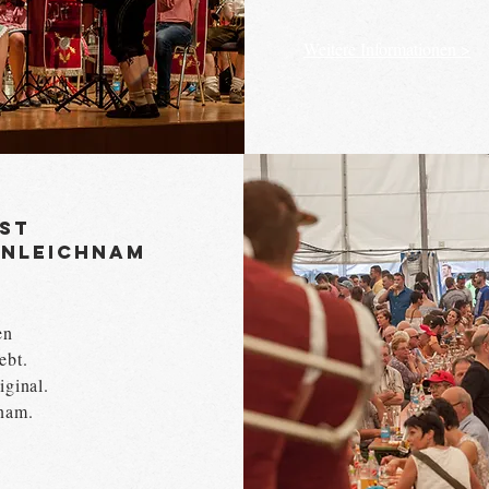
Weitere Informationen >
est
ronleichnam
en
ebt.
iginal.
hnam.