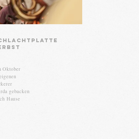
Schlachtplatte
erbst
m Oktober
feigenen
ckerer
rda gebacken
ach Hause